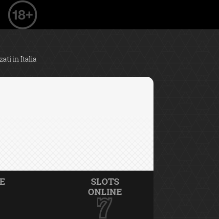
ti in Italia
E
SLOTS
ONLINE