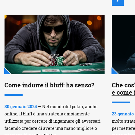
Come indurre il bluff: ha senso?
Che cos’
e come 
30 gennaio 2024
— Nel mondo del poker, anche
online, il bluff è una strategia ampiamente
23 gennaio
utilizzata per cercare di ingannare gli avversari
molte strat
facendo credere di avere una mano migliore o
per mettere 