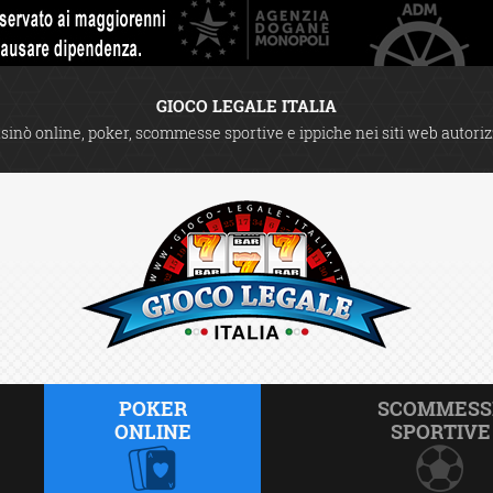
GIOCO LEGALE ITALIA
asinò online, poker, scommesse sportive e ippiche nei siti web autorizza
POKER
SCOMMESS
ONLINE
SPORTIVE