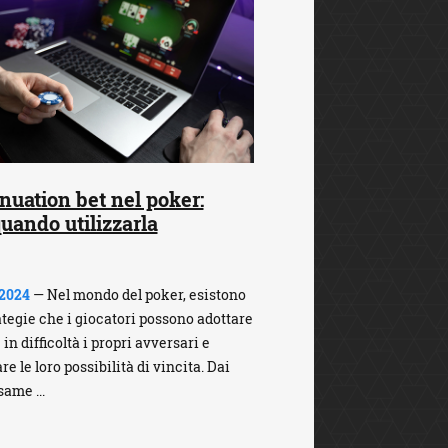
nuation bet nel poker:
quando utilizzarla
 2024
— Nel mondo del poker, esistono
ategie che i giocatori possono adottare
in difficoltà i propri avversari e
 le loro possibilità di vincita. Dai
ame ...