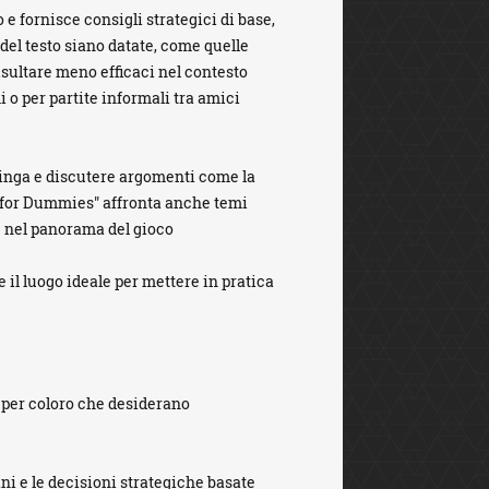
e fornisce consigli strategici di base,
del testo siano datate, come quelle
risultare meno efficaci nel contesto
mi o per partite informali tra amici
linga e discutere argomenti come la
r for Dummies" affronta anche temi
 nel panorama del gioco
 il luogo ideale per mettere in pratica
 per coloro che desiderano
ni e le decisioni strategiche basate