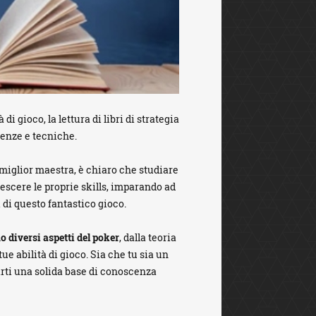
 di gioco, la lettura di libri di strategia
enze e tecniche.
a miglior maestra, è chiaro che studiare
rescere le proprie skills, imparando ad
 di questo fantastico gioco.
o diversi aspetti del poker
, dalla teoria
ue abilità di gioco. Sia che tu sia un
irti una solida base di conoscenza