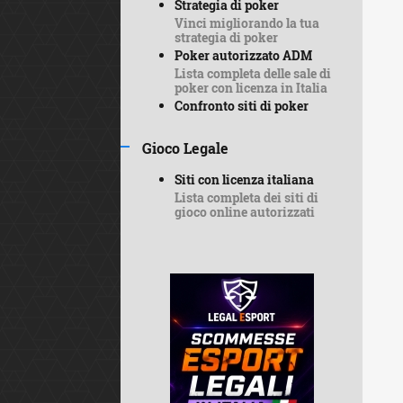
Strategia di poker
Vinci migliorando la tua
strategia di poker
Poker autorizzato ADM
Lista completa delle sale di
poker con licenza in Italia
Confronto siti di poker
Gioco Legale
Siti con licenza italiana
Lista completa dei siti di
gioco online autorizzati