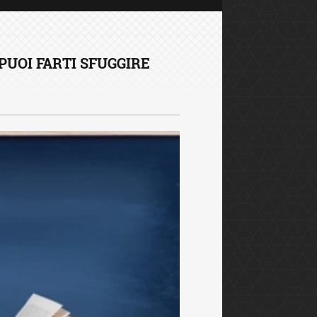
 PUOI FARTI SFUGGIRE