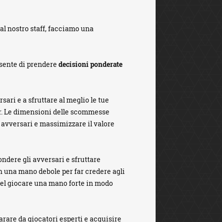
dal nostro staff, facciamo una
nsente di prendere
decisioni ponderate
rsari e a sfruttare al meglio le tue
er. Le dimensioni delle scommesse
 avversari e massimizzare il valore
ndere gli avversari e sfruttare
on una mano debole per far credere agli
nel giocare una mano forte in modo
rare da giocatori esperti e acquisire