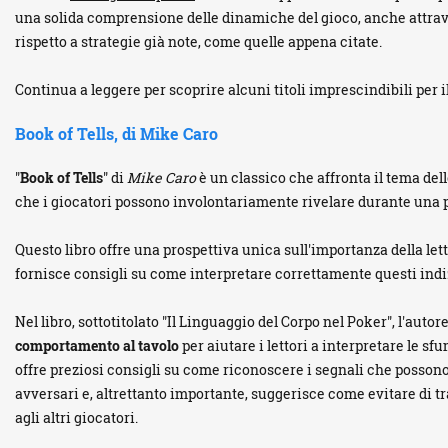
una solida comprensione delle dinamiche del gioco, anche attrav
rispetto a strategie già note, come quelle appena citate.
Continua a leggere per scoprire alcuni titoli imprescindibili per 
Book of Tells, di Mike Caro
"
Book of Tells
" di
Mike Caro
è un classico che affronta il tema dell
che i giocatori possono involontariamente rivelare durante una p
Questo libro offre una prospettiva unica sull'importanza della lett
fornisce consigli su come interpretare correttamente questi indi
Nel libro, sottotitolato "Il Linguaggio del Corpo nel Poker", l'autor
comportamento al tavolo
per aiutare i lettori a interpretare le sf
offre preziosi consigli su come riconoscere i segnali che possono 
avversari e, altrettanto importante, suggerisce come evitare di 
agli altri giocatori.