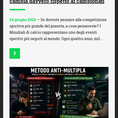
cambia davvero rispetto ai campionati
24 giugno 2026
— Se doveste pensare alla competizione
sportiva più grande del pianeta, a cosa pensereste? I
Mondiali di calcio rappresentano uno degli eventi
sportivi più seguiti al mondo. Ogni quattro anni, mil...