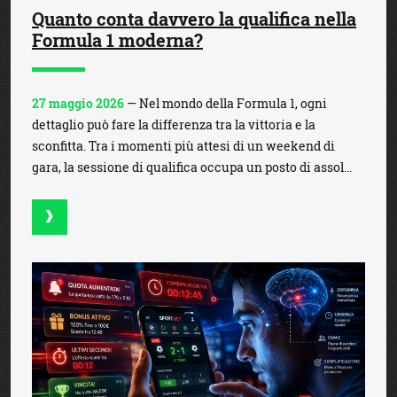
Quanto conta davvero la qualifica nella
Formula 1 moderna?
27 maggio 2026
— Nel mondo della Formula 1, ogni
dettaglio può fare la differenza tra la vittoria e la
sconfitta. Tra i momenti più attesi di un weekend di
gara, la sessione di qualifica occupa un posto di assol...