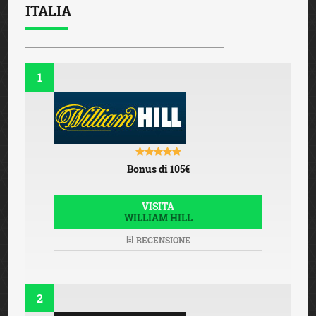
ITALIA
1
Bonus di 105€
VISITA
WILLIAM HILL
RECENSIONE
2