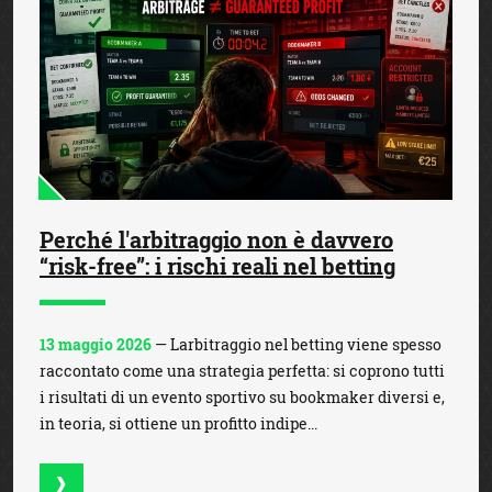
Perché l'arbitraggio non è davvero
“risk-free”: i rischi reali nel betting
13 maggio 2026
— Larbitraggio nel betting viene spesso
raccontato come una strategia perfetta: si coprono tutti
i risultati di un evento sportivo su bookmaker diversi e,
in teoria, si ottiene un profitto indipe...