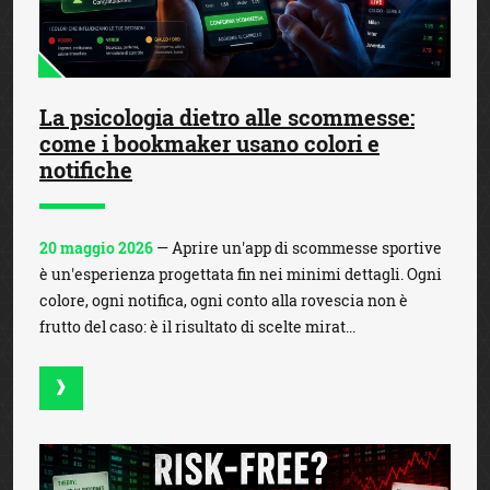
La psicologia dietro alle scommesse:
come i bookmaker usano colori e
notifiche
20 maggio 2026
— Aprire un'app di scommesse sportive
è un'esperienza progettata fin nei minimi dettagli. Ogni
colore, ogni notifica, ogni conto alla rovescia non è
frutto del caso: è il risultato di scelte mirat...