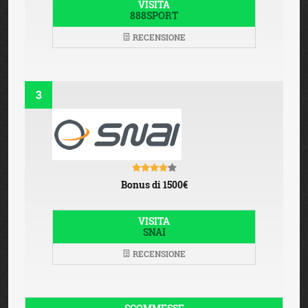
VISITA
888SPORT
RECENSIONE
3
Bonus di 1500€
VISITA
SNAI
RECENSIONE