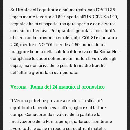
Sul fronte gol l’equilibrio è più marcato, con l’OVER 2.5
leggermente favorito a 1.80 rispetto all’UNDER 2.5 a 1.90,
segnale che ci si aspetta una gara aperta e con diverse
occasioni offensive. Per quanto riguarda la possibilità
che entrambe trovino la via del gol, il GOL SI è quotato a
2.20, mentre il NO GOL scende a 1.60, indice di una
maggiore fiducia nella solidità difensiva della Roma. Nel
complesso le quote delineano un match favorevole agli
ospiti, ma non privo delle possibili insidie tipiche
dell’ultima giornata di campionato.
Verona - Roma del 24 maggio: il pronostico
Il Verona potrebbe provare a rendere la sfida più
equilibrata facendo leva sull’orgoglio e sul fattore
campo. Considerando il valore della partita e la
motivazione della Roma, però, i giallorossi sembrano
avere tutte le carte in regola per gestire il match e