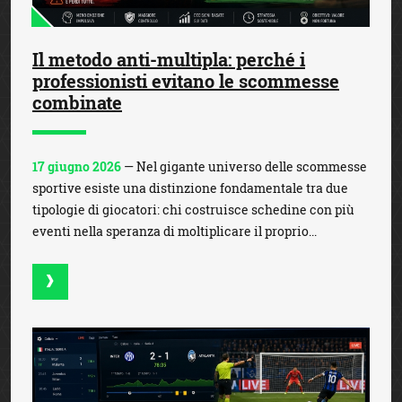
Il metodo anti-multipla: perché i
professionisti evitano le scommesse
combinate
17 giugno 2026
— Nel gigante universo delle scommesse
sportive esiste una distinzione fondamentale tra due
tipologie di giocatori: chi costruisce schedine con più
eventi nella speranza di moltiplicare il proprio...