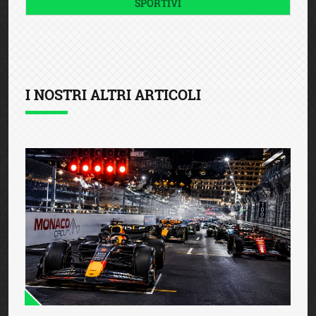
SPORTIVI
I NOSTRI ALTRI ARTICOLI