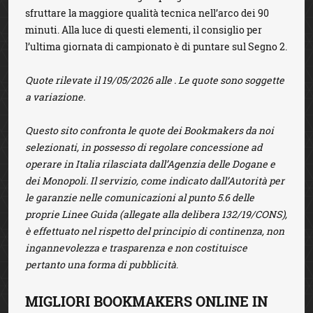
sfruttare la maggiore qualità tecnica nell’arco dei 90
minuti. Alla luce di questi elementi, il consiglio per
l’ultima giornata di campionato è di puntare sul Segno 2.
Quote rilevate il 19/05/2026 alle . Le quote sono soggette
a variazione.
Questo sito confronta le quote dei Bookmakers da noi
selezionati, in possesso di regolare concessione ad
operare in Italia rilasciata dall’Agenzia delle Dogane e
dei Monopoli. Il servizio, come indicato dall’Autorità per
le garanzie nelle comunicazioni al punto 5.6 delle
proprie Linee Guida (allegate alla delibera 132/19/CONS),
è effettuato nel rispetto del principio di continenza, non
ingannevolezza e trasparenza e non costituisce
pertanto una forma di pubblicità
.
MIGLIORI BOOKMAKERS ONLINE IN