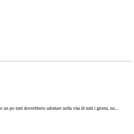
n po tutti dovrebbero adottare nella vita di tutti i giorni, no...