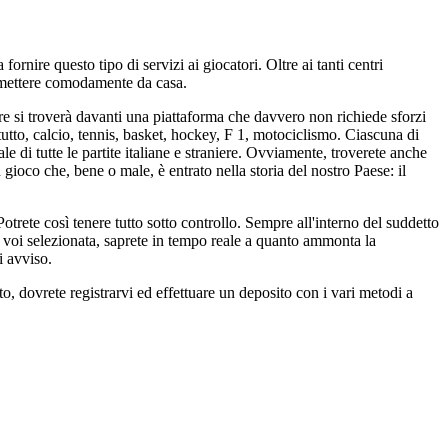
rnire questo tipo di servizi ai giocatori. Oltre ai tanti centri
ommettere comodamente da casa.
ore si troverà davanti una piattaforma che davvero non richiede sforzi
i tutto, calcio, tennis, basket, hockey, F 1, motociclismo. Ciascuna di
e di tutte le partite italiane e straniere. Ovviamente, troverete anche
 gioco che, bene o male, è entrato nella storia del nostro Paese: il
trete così tenere tutto sotto controllo. Sempre all'interno del suddetto
 voi selezionata, saprete in tempo reale a quanto ammonta la
i avviso.
o, dovrete registrarvi ed effettuare un deposito con i vari metodi a