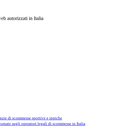
b autorizzati in Italia
nzie di scommesse sportive e ippiche
ornate sugli operatori legali di scommesse in Italia