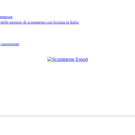
commesse
 delle agenzie di scommesse con licenza in Italia
e autorizzati