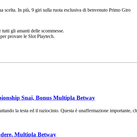
a scelta. In più, 9 giri sulla ruota esclusiva di benvenuto Primo Giro
r tutti gli amanti delle scommesse.
per provare le Slot Playtech.
pionship Snai, Bonus Multipla Betway
tando la testa ed il raziocinio. Questa è unaffermazione importante, che u
odere, Multipla Betway