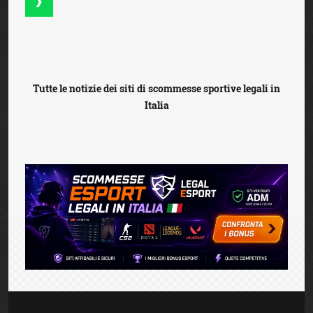
Tutte le notizie dei siti di scommesse sportive legali in
Italia