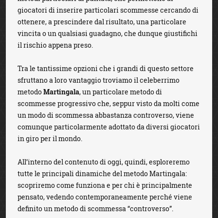
giocatori di inserire particolari scommesse cercando di
ottenere, a prescindere dal risultato, una particolare
vincita o un qualsiasi guadagno, che dunque giustifichi
il rischio appena preso.
Tra le tantissime opzioni che i grandi di questo settore
sfruttano a loro vantaggio troviamo il celeberrimo
metodo
Martingala
, un particolare metodo di
scommesse progressivo che, seppur visto da molti come
un modo di scommessa abbastanza controverso, viene
comunque particolarmente adottato da diversi giocatori
in giro per il mondo.
All’interno del contenuto di oggi, quindi, esploreremo
tutte le principali dinamiche del metodo Martingala:
scopriremo come funziona e per chi è principalmente
pensato, vedendo contemporaneamente perché viene
definito un metodo di scommessa “controverso”.