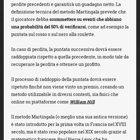
perdite precedenti e garantirà un guadagno netto. La
definizione tecnica del metodo Martingala prevede che
il giocatore debba
scommettere su eventi che abbiano
una probabilità del 50% di verificarsi
, come ad esempio la
puntata sul rosso o sul nero alla roulette.
In caso di perdita, la puntata successiva dovrà essere
raddoppiata rispetto a quella precedente, in modo tale da
recuperare la perdita e ottenere un profitto.
Il processo di raddoppio della puntata dovrà essere
ripetuto finché non viene vinto un premio, creando un
metodo utilizzabile in diversi contesti, sia fisici che
online su piattaforme come
William Hill
.
Il metodo Martingala (o meglio una sua antica versione)
è stato introdotto per la prima volta in Francia nel XVIII
secolo, ma è stato reso popolare nel XIX secolo grazie al
matematico francese
Paul Pierre Lévy
, che ha