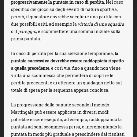
progressivamente la puntata in caso di perdita
. Nel caso
specifico del gioco su degli eventi di natura sportiva,
perciò, il giocatore dovrebbe scegliere una partita con
due possibili esiti, ad esempio la
vittoria di una squadra
o il
pareggio
, e scommettere una somma iniziale sulla
prima puntata.
In caso di perdita per la sua selezione temporanea,
la
puntata successiva dovrebbe essere raddoppiata rispetto
a quella precedente
, e così via, fino a quando non viene
vinta una scommessa che permetterà di coprire le
perdite precedenti e di ottenere un guadagno netto sul
totale di spesa per la sequenza appena conclusa.
La progressione delle puntate secondo il metodo
Martingala può essere applicata in diversi modi:
potrebbe essere eseguita, ad esempio, raddoppiando la
puntata ad ogni scommessa persa, o incrementando la
puntata in modo più graduale a prescindere dai risultati