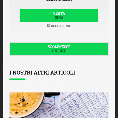
VISITA
SNAI
RECENSIONE
SCOMMESSE
ONLINE
I NOSTRI ALTRI ARTICOLI