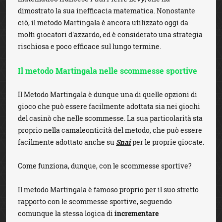
dimostrato la sua inefficacia matematica. Nonostante
ciò, il metodo Martingala è ancora utilizzato oggi da
molti giocatori d'azzardo, ed è considerato una strategia
rischiosa e poco efficace sul lungo termine.
Il metodo Martingala nelle scommesse sportive
Il Metodo Martingala è dunque una di quelle opzioni di
gioco che può essere facilmente adottata sia nei giochi
del casinò che nelle scommesse. La sua particolarità sta
proprio nella camaleonticità del metodo, che può essere
facilmente adottato anche su
Snai
per le proprie giocate.
Come funziona, dunque, con le scommesse sportive?
Il metodo Martingala è famoso proprio per il suo stretto
rapporto con le scommesse sportive, seguendo
comunque la stessa logica di
incrementare