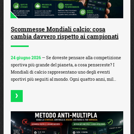
Scommesse Mondiali calcio: cosa
cambia davvero rispetto ai campionati
24 giugno 2026
— Se doveste pensare alla competizione
sportiva più grande del pianeta, a cosa pensereste? I
Mondiali di calcio rappresentano uno degli eventi
sportivi più seguiti al mondo. Ogni quattro anni, mil...