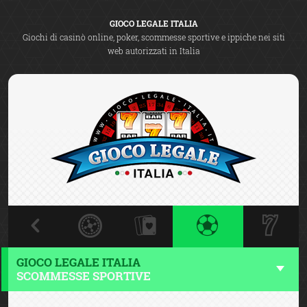
GIOCO LEGALE ITALIA
Giochi di casinò online, poker, scommesse sportive e ippiche nei siti
web autorizzati in Italia
GIOCO LEGALE ITALIA
SCOMMESSE SPORTIVE