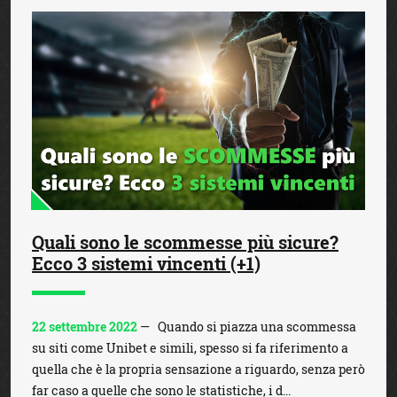
Quali sono le scommesse più sicure?
Ecco 3 sistemi vincenti (+1)
22 settembre 2022
— Quando si piazza una scommessa
su siti come Unibet e simili, spesso si fa riferimento a
quella che è la propria sensazione a riguardo, senza però
far caso a quelle che sono le statistiche, i d...