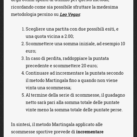
ricordando come sia possibile sfruttare la medesima
metodologia persino su
Leo Vegas
:
Scegliere una partita con due possibili esiti, e
una quota vicina a 2.00;
Scommettere una somma iniziale, ad esempio 10
euro;
In caso di perdita, raddoppiare la puntata
precedente e scommettere 20 euro;
Continuare ad incrementare la puntata secondo
il metodo Martingala fino a quando non viene
vinta una scommessa;
Al termine della serie di scommesse, il guadagno
netto sarà pari alla somma totale delle puntate
vinte meno la somma totale delle puntate perse.
In sintesi, il metodo Martingala applicato alle
scommesse sportive prevede di
incrementare