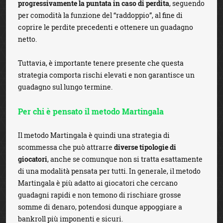
progressivamente la puntata in caso di perdita
, seguendo
per comodità la funzione del “raddoppio”, al fine di
coprire le perdite precedenti e ottenere un guadagno
netto.
Tuttavia, è importante tenere presente che questa
strategia comporta rischi elevati e non garantisce un
guadagno sul lungo termine.
Per chi è pensato il metodo Martingala
Il metodo Martingala è quindi una strategia di
scommessa che può attrarre
diverse tipologie di
giocatori
, anche se comunque non si tratta esattamente
di una modalità pensata per tutti. In generale, il metodo
Martingala è più adatto ai giocatori che cercano
guadagni rapidi e non temono di rischiare grosse
somme di denaro, potendosi dunque appoggiare a
bankroll più imponenti e sicuri.