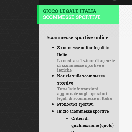
GIOCO LEGALE ITALIA
SCOMMESSE SPORTIVE
Scommesse sportive online
Scommesse online legali in
Italia
La nostra selezione di agenzie
di scommesse sportive e
ippiche
Notizie sulle scommesse
sportive
Tutte le informazioni
aggiornate sugli operatori
legali di scommesse in Italia
Pronostici sportivi
Inizio scommesse sportive
Criteri di
qualificazione (quote)