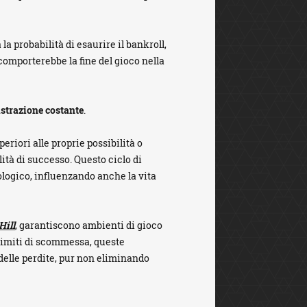
la probabilità di esaurire il bankroll,
comporterebbe la fine del gioco nella
ustrazione costante
.
riori alle proprie possibilità o
ità di successo. Questo ciclo di
ologico, influenzando anche la vita
Hill
, garantiscono ambienti di gioco
 limiti di scommessa, queste
 delle perdite, pur non eliminando