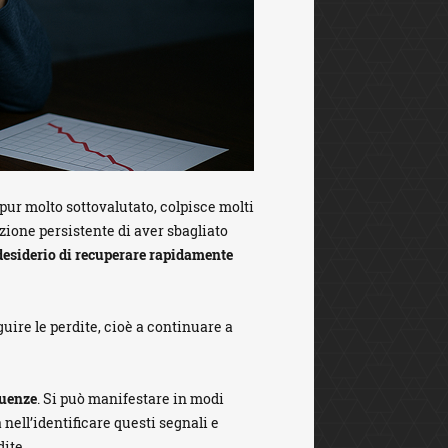
ur molto sottovalutato, colpisce molti
azione persistente di aver sbagliato
desiderio di recuperare rapidamente
ire le perdite, cioè a continuare a
guenze
. Si può manifestare in modi
 nell’identificare questi segnali e
dite.