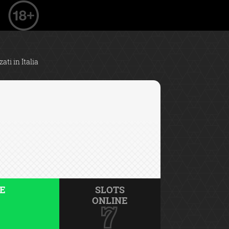
ti in Italia
E
SLOTS
ONLINE