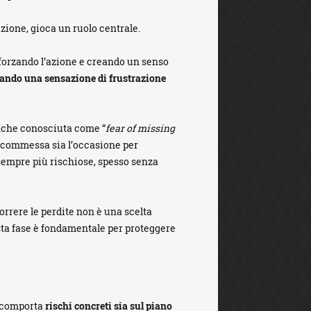
azione, gioca un ruolo centrale.
fforzando l’azione e creando un senso
erando una sensazione di frustrazione
Anche conosciuta come “
fear of missing
 scommessa sia l’occasione per
 sempre più rischiose, spesso senza
rere le perdite non è una scelta
sta fase è fondamentale per proteggere
, comporta
rischi concreti sia sul piano