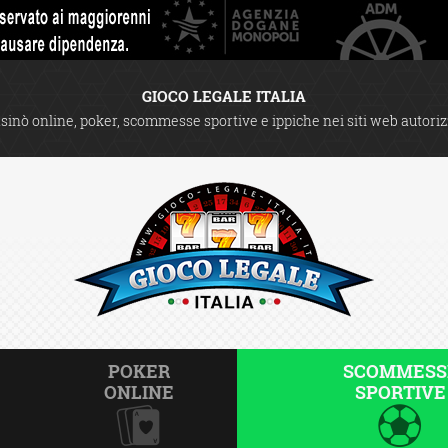
GIOCO LEGALE ITALIA
asinò online, poker, scommesse sportive e ippiche nei siti web autorizza
POKER
SCOMMESS
ONLINE
SPORTIVE