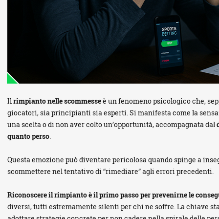
Il
rimpianto nelle scommesse
è un fenomeno psicologico che, sepp
giocatori, sia principianti sia esperti. Si manifesta come la sens
una scelta o di non aver colto un’opportunità, accompagnata dal
quanto perso
.
Questa emozione può diventare pericolosa quando spinge a insegu
scommettere nel tentativo di “rimediare” agli errori precedenti.
Riconoscere il rimpianto è il primo passo per prevenirne le conse
diversi, tutti estremamente silenti per chi ne soffre. La chiave sta
adottare strategie concrete per non cadere nella spirale delle per