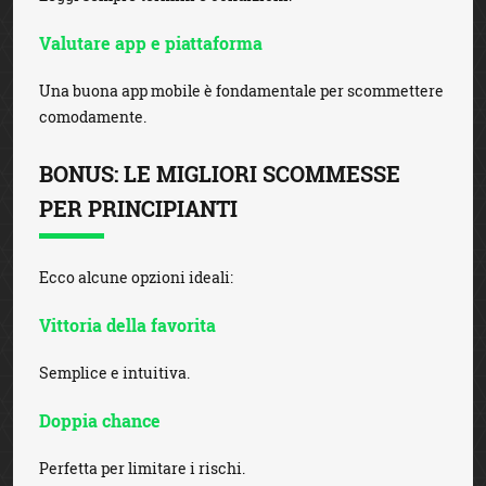
Valutare app e piattaforma
Una buona app mobile è fondamentale per scommettere
comodamente.
BONUS: LE MIGLIORI SCOMMESSE
PER PRINCIPIANTI
Ecco alcune opzioni ideali:
Vittoria della favorita
Semplice e intuitiva.
Doppia chance
Perfetta per limitare i rischi.