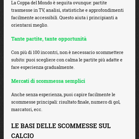
La Coppa del Mondo è seguita ovunque: partite
trasmesse in TV, analisi, statistiche e approfondimenti
facilmente accessibili. Questo aiuta i principianti a
orientarsi meglio.
Tante partite, tante opportunità
Con più di 100 incontri, non è necessario scommettere
subito: puoi scegliere con calma le partite più adatte e
fare esperienza gradualmente.
Mercati di scommessa semplici
Anche senza esperienza, puoi capire facilmente le
scommesse principali: risultato finale, numero di gol,
marcatori, ecc.
LE BASI DELLE SCOMMESSE SUL
CALCIO