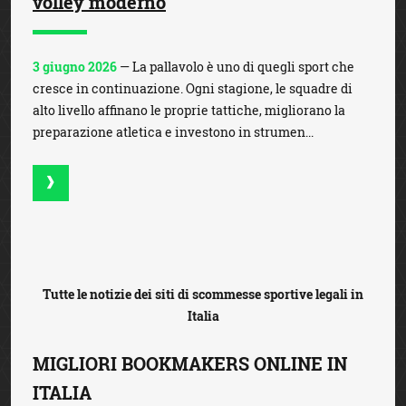
volley moderno
3 giugno 2026
— La pallavolo è uno di quegli sport che
cresce in continuazione. Ogni stagione, le squadre di
alto livello affinano le proprie tattiche, migliorano la
preparazione atletica e investono in strumen...
Tutte le notizie dei siti di scommesse sportive legali in
Italia
MIGLIORI BOOKMAKERS ONLINE IN
ITALIA