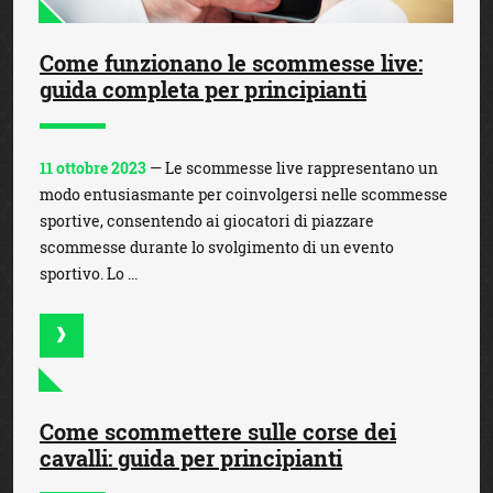
Come funzionano le scommesse live:
guida completa per principianti
11 ottobre 2023
— Le scommesse live rappresentano un
modo entusiasmante per coinvolgersi nelle scommesse
sportive, consentendo ai giocatori di piazzare
scommesse durante lo svolgimento di un evento
sportivo. Lo ...
Come scommettere sulle corse dei
cavalli: guida per principianti