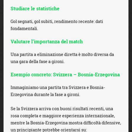
Studiare le statistiche
Gol segnati, gol subiti, rendimento recente: dati
fondamentali.
Valutare l’importanza del match
Una partita a eliminazione diretta è molto diversa da
una gara della fase a gironi.
Esempio concreto: Svizzera – Bosnia-Erzegovina
Immaginiamo una partita tra Svizzera e Bosnia-
Erzegovina durante la fase a gironi.
Se la Svizzera arriva con buoni risultati recenti, una
rosa completa e maggiore esperienza internazionale,
mentre la Bosnia-Erzegovina mostra difficoltà difensive,
un principiante potrebbe orientarsi su: