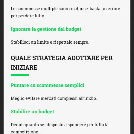
Le scommesse multiple sono rischiose: basta un errore
per perdere tutto.
Ignorare la gestione del budget
Stabilisci un limite e rispettalo sempre.
QUALE STRATEGIA ADOTTARE PER
INIZIARE
Puntare su scommesse semplici
Meglio evitare mercati complessi all’inizio.
Stabilire un budget
Decidi quanto sei disposto a spendere per tutta la
competizione.