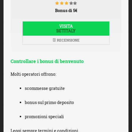
Bonus di 5€
VISITA
BETITALY
RECENSIONE
Controllare i bonus di benvenuto
Molti operatori offrono:
scommesse gratuite
bonus sul primo deposito
promozioni speciali
Leggi sempre termini e condizioni.