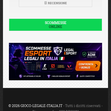
RECENSIONE
SCOMMESSE
ONLINE
© 2026 GIOCO-LEGALE-ITALIA.IT
- Tutti i diritti riservati -