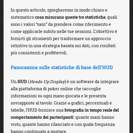
In questo articolo, spiegheremo in modo chiaro e
sistematico
cosa misurano queste tre statistiche
, quali
sono i valori “sani” da prendere come riferimento e
come applicarle subito nelle tue sessioni. L’obiettivo è
fornirti gli strumenti per trasformare un approccio
istintivo in una strategia basata sui dati, con risultati
più consistenti e profittevoli.
Panoramica sulle statistiche di base dell’HUD
Un
HUD
(
Heads‑Up Display
) è un software da integrare
alla piattaforma di poker online che raccoglie
informazioni su ogni mano giocata e le presenta
sovrapposte al tavolo. Grazie a grafici, percentuali e
tabelle, l’HUD fornisce una
fotografia in tempo reale del
comportamento dei partecipanti
: quante mani hanno
visto, quante hanno rilanciato e con quale frequenza
hanno continuato a puntare.