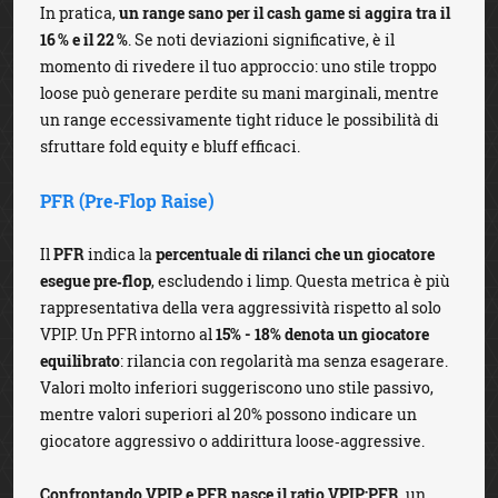
In pratica,
un range sano per il cash game si aggira tra il
16 % e il 22 %
. Se noti deviazioni significative, è il
momento di rivedere il tuo approccio: uno stile troppo
loose può generare perdite su mani marginali, mentre
un range eccessivamente tight riduce le possibilità di
sfruttare fold equity e bluff efficaci.
PFR (Pre‑Flop Raise)
Il
PFR
indica la
percentuale di rilanci che un giocatore
esegue pre‑flop
, escludendo i limp. Questa metrica è più
rappresentativa della vera aggressività rispetto al solo
VPIP. Un PFR intorno al
15% - 18% denota un giocatore
equilibrato
: rilancia con regolarità ma senza esagerare.
Valori molto inferiori suggeriscono uno stile passivo,
mentre valori superiori al 20% possono indicare un
giocatore aggressivo o addirittura loose‑aggressive.
Confrontando VPIP e PFR nasce il ratio VPIP:PFR
, un