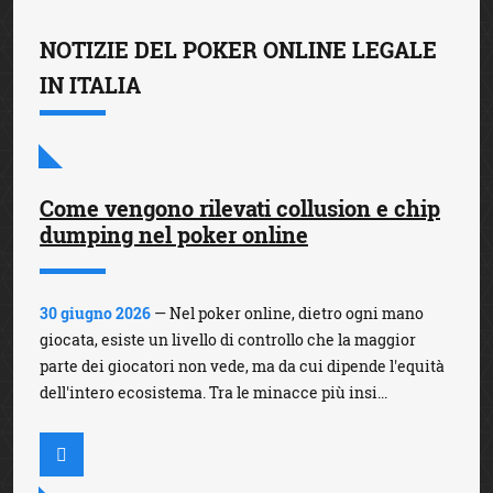
NOTIZIE DEL POKER ONLINE LEGALE
IN ITALIA
Come vengono rilevati collusion e chip
dumping nel poker online
30 giugno 2026
— Nel poker online, dietro ogni mano
giocata, esiste un livello di controllo che la maggior
parte dei giocatori non vede, ma da cui dipende l'equità
dell'intero ecosistema. Tra le minacce più insi...