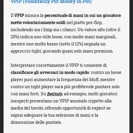
VPIP (Voluntarily Put Money In Pot)
Il
VPIP
misura la
percentuale di mani in cui un giocatore
mette volontariamente soldi
nel piatto pre‑flop,
includendo sia i limp sia i rilanci. Un valore alto (oltre il
25%) indica uno stile loose, con molte mani marginali,
mentre uno molto basso (sotto il 12%) segnala un
approccio tight, giocando quasi solo mani premium.
Interpretare correttamente il VPIP ti consente di
classificare gli avversari in modo rapido
: contro un loose
player puoi aumentare la frequenza dei bluff, mentre
contro un tight player sarà più profittevole puntare solo
con mani forti. Su
Betitaly
, ad esempio, molti giocatori
inesperti presentano un VPIP anomalo rispetto alla
media del tavolo, offrendo opportunità di exploit se
saprai adeguare la tua selezione di mani e la
dimensione delle puntate.