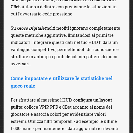
CBet
aiutano a definire con precisione le situazioni in
cui l’avversario cede pressione.
Su
Gioco Digitale
molti neofiti ignorano completamente
queste metriche aggiuntive, limitandosi ai primi tre
indicatori. Integrare questi dati nel tuo HUD ti darà un
vantaggio competitivo, permettendoti di riconoscere e
sfruttare in anticipo i punti deboli nei pattern di gioco
avversari.
Come impostare e utilizzare le statistiche nel
gioco reale
Per sfruttare al massimo l’HUD,
configura un layout
pulito
: colloca VPIP, PFR e CBet accanto al nome del
giocatore e associa colori per evidenziare valori
estremi. Utilizza filtri temporali - ad esempio le ultime
1.000 mani - per mantenere i dati aggiornati e rilevanti.