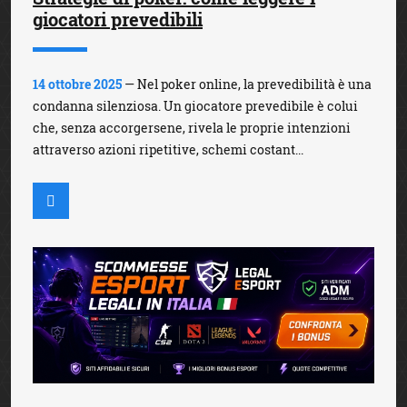
giocatori prevedibili
14 ottobre 2025
— Nel poker online, la prevedibilità è una
condanna silenziosa. Un giocatore prevedibile è colui
che, senza accorgersene, rivela le proprie intenzioni
attraverso azioni ripetitive, schemi costant...