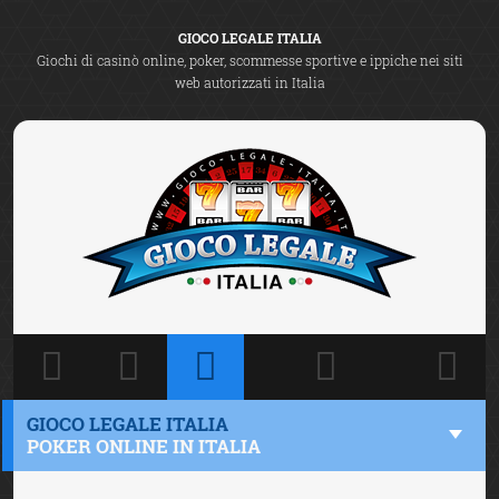
GIOCO LEGALE ITALIA
Giochi di casinò online, poker, scommesse sportive e ippiche nei siti
web autorizzati in Italia
GIOCO LEGALE ITALIA
POKER ONLINE IN ITALIA