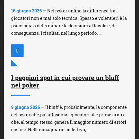
16 giugno 2026
— Nel poker online la differenza tra i
giocatori non è mai solo tecnica. Spesso e volentieri è la
psicologia a determinare le decisioni al tavolo e, di
conseguenza, i risultati nel lungo periodo. ...
I peggiori spot in cui provare un bluff
nel poker
9 giugno 2026
— Il bluff è, probabilmente, la componente
del poker che più affascina i giocatori alle prime armi e
che, al tempo stesso, genera il maggior numero di errori
costosi. Nell'immaginario collettivo, ...