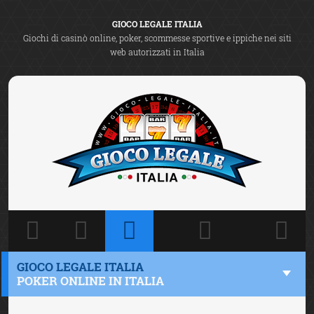
GIOCO LEGALE ITALIA
Giochi di casinò online, poker, scommesse sportive e ippiche nei siti
web autorizzati in Italia
GIOCO LEGALE ITALIA
POKER ONLINE IN ITALIA