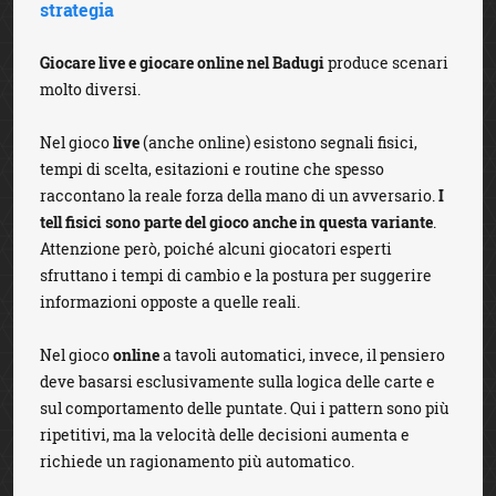
strategia
Giocare live e giocare online nel Badugi
produce scenari
molto diversi.
Nel gioco
live
(anche online)
esistono segnali fisici,
tempi di scelta, esitazioni e routine che spesso
raccontano la reale forza della mano di un avversario.
I
tell fisici sono parte del gioco anche in questa variante
.
Attenzione però, poiché alcuni giocatori esperti
sfruttano i tempi di cambio e la postura per suggerire
informazioni opposte a quelle reali.
Nel gioco
online
a tavoli automatici, invece, il pensiero
deve basarsi esclusivamente sulla logica delle carte e
sul comportamento delle puntate. Qui i pattern sono più
ripetitivi, ma la velocità delle decisioni aumenta e
richiede un ragionamento più automatico.