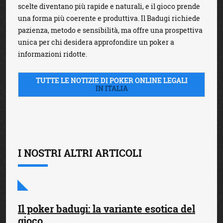
scelte diventano più rapide e naturali, e il gioco prende
una forma più coerente e produttiva. Il Badugi richiede
pazienza, metodo e sensibilità, ma offre una prospettiva
unica per chi desidera approfondire un poker a
informazioni ridotte.
TUTTE LE NOTIZIE DI POKER ONLINE LEGALI
IN ITALIA
I NOSTRI ALTRI ARTICOLI
Il poker badugi: la variante esotica del
gioco