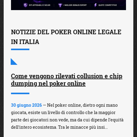
NOTIZIE DEL POKER ONLINE LEGALE
IN ITALIA
Come vengono rilevati collusion e chip
dumping nel poker online
30 giugno 2026
— Nel poker online, dietro ogni mano
giocata, esiste un livello di controllo che la maggior
parte dei giocatori non vede, ma da cui dipende l'equità
dell'intero ecosistema. Tra le minacce più insi...