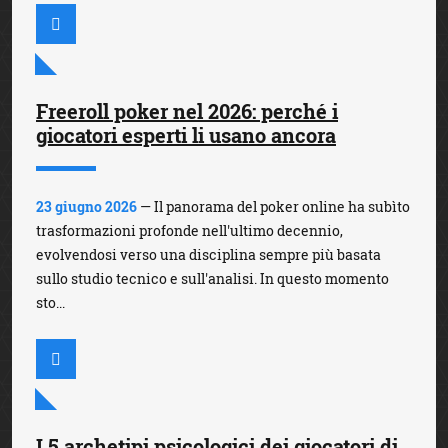
Freeroll poker nel 2026: perché i
giocatori esperti li usano ancora
23 giugno 2026
— Il panorama del poker online ha subìto
trasformazioni profonde nell'ultimo decennio,
evolvendosi verso una disciplina sempre più basata
sullo studio tecnico e sull'analisi. In questo momento
sto...
I 5 archetipi psicologici dei giocatori di