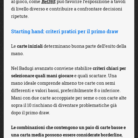
al gioco, come
Bet365
, può favorire l’esposizione a tavoli
di livello diverso e contribuire a confrontare decisioni
ripetute.
Starting hand: criteri pratici per il primo draw
Le
carte iniziali
determinano buona parte dell’esito della
mano.
Nel Badugi avanzato conviene stabilire
criteri chiari per
selezionare quali mani giocare
e quali scartare. Una
mano ideale comprende almeno tre carte con semi
differenti e valori bassi, preferibilmente 8 o inferiore.
Mani con due carte accoppiate per seme o con carte alte
sopra il 10 rischiano di diventare problematiche già
dopo il primo draw.
Le combinazioni che contengono un paio di carte basse e
una carta media possono essere considerate borderline
,