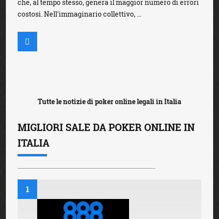
che, al tempo stesso, genera il maggior numero di errori
costosi. Nell'immaginario collettivo, ...
Tutte le notizie di poker online legali in Italia
MIGLIORI SALE DA POKER ONLINE IN
ITALIA
1