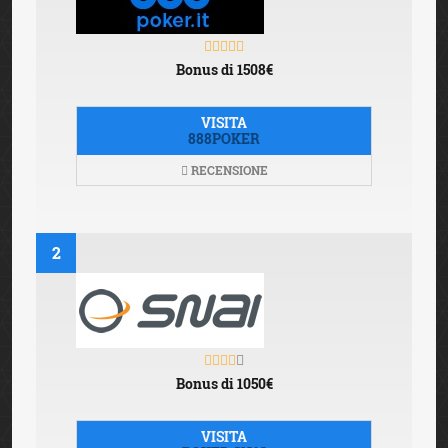
Bonus di 1508€
VISITA
888POKER
RECENSIONE
2
Bonus di 1050€
VISITA