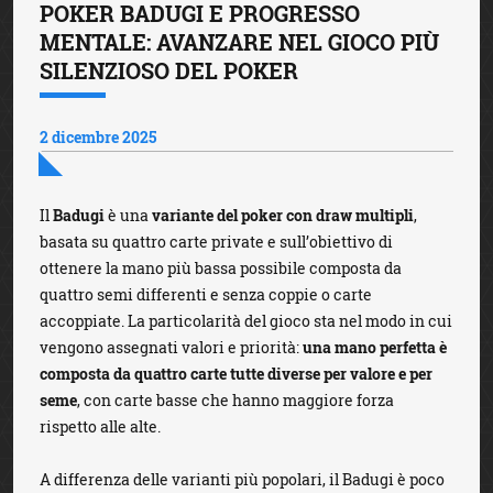
POKER BADUGI E PROGRESSO
MENTALE: AVANZARE NEL GIOCO PIÙ
SILENZIOSO DEL POKER
2 dicembre 2025
Il
Badugi
è una
variante del poker con draw multipli
,
basata su quattro carte private e sull’obiettivo di
ottenere la mano più bassa possibile composta da
quattro semi differenti e senza coppie o carte
accoppiate. La particolarità del gioco sta nel modo in cui
vengono assegnati valori e priorità:
una mano perfetta è
composta da quattro carte tutte diverse per valore e per
seme
, con carte basse che hanno maggiore forza
rispetto alle alte.
A differenza delle varianti più popolari, il Badugi è poco