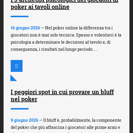
poker ai tavoli online
16 giugno 2026
— Nel poker online la differenza tra i
giocatori non è mai solo tecnica. Spesso e volentieri è la
psicologia a determinare le decisioni al tavolo e, di
conseguenza, i risultati nel lungo periodo. ...
I peggiori spot in cui provare un bluff
nel poker
9 giugno 2026
— Il bluff è, probabilmente, la componente
del poker che più affascina i giocatori alle prime armi e