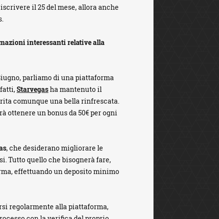
e iscrivere il 25 del mese, allora anche
s.
ormazioni interessanti relative alla
iugno, parliamo di una piattaforma
fatti,
Starvegas
ha mantenuto il
erita comunque una bella rinfrescata.
otrà ottenere un bonus da 50€ per ogni
gas
, che desiderano migliorare le
i. Tutto quello che bisognerà fare,
forma, effettuando un deposito minimo
rsi regolarmente alla piattaforma,
processo con la verifica del proprio