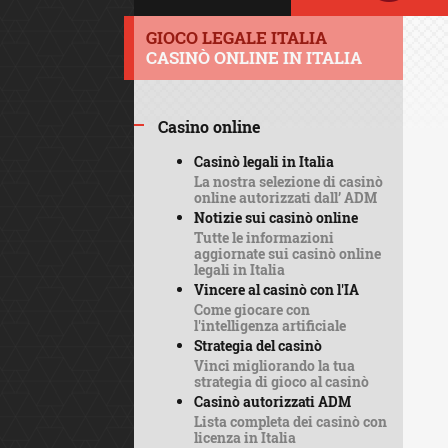
GIOCO LEGALE ITALIA
CASINÒ ONLINE IN ITALIA
Casino online
Casinò legali in Italia
La nostra selezione di casinò
online autorizzati dall’ ADM
Notizie sui casinò online
Tutte le informazioni
aggiornate sui casinò online
legali in Italia
Vincere al casinò con l'IA
Come giocare con
l'intelligenza artificiale
Strategia del casinò
Vinci migliorando la tua
strategia di gioco al casinò
Casinò autorizzati ADM
Lista completa dei casinò con
licenza in Italia