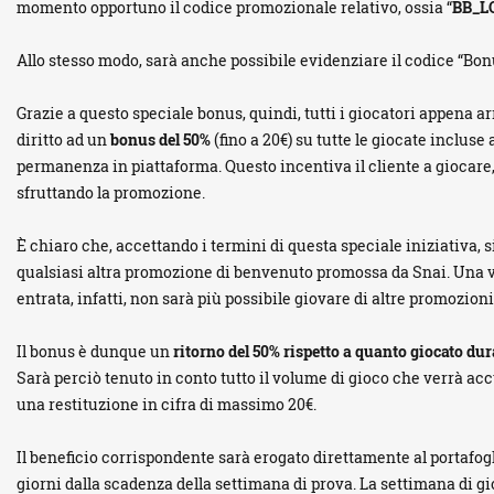
momento opportuno il codice promozionale relativo, ossia “
BB_L
Allo stesso modo, sarà anche possibile evidenziare il codice “Bonu
Grazie a questo speciale bonus, quindi, tutti i giocatori appena 
diritto ad un
bonus del 50%
(fino a 20€) su tutte le giocate incluse 
permanenza in piattaforma. Questo incentiva il cliente a giocare,
sfruttando la promozione.
È chiaro che, accettando i termini di questa speciale iniziativa,
qualsiasi altra promozione di benvenuto promossa da Snai. Una vol
entrata, infatti, non sarà più possibile giovare di altre promozion
Il bonus è dunque un
ritorno del 50% rispetto a quanto giocato du
Sarà perciò tenuto in conto tutto il volume di gioco che verrà ac
una restituzione in cifra di massimo 20€.
Il beneficio corrispondente sarà erogato direttamente al portafogli
giorni dalla scadenza della settimana di prova. La settimana di gi