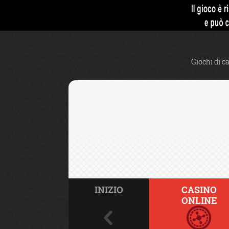
Giochi di c
INIZIO
CASINO
ONLINE