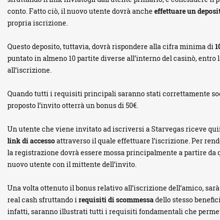
conto. Fatto ciò, il nuovo utente dovrà anche
effettuare un depos
propria iscrizione.
Questo deposito, tuttavia, dovrà rispondere alla cifra minima di
1
puntato in almeno 10 partite diverse all’interno del casinò, entr
all’iscrizione.
Quando tutti i requisiti principali saranno stati correttamente sod
proposto l’invito otterrà un bonus di 50€.
Un utente che viene invitato ad iscriversi a Starvegas riceve qui
link di accesso
attraverso il quale effettuare l’iscrizione. Per ren
la registrazione dovrà essere mossa principalmente a partire da q
nuovo utente con il mittente dell’invito.
Una volta ottenuto il bonus relativo all’iscrizione dell’amico, sarà
real cash sfruttando i
requisiti di scommessa
dello stesso benefic
infatti, saranno illustrati tutti i requisiti fondamentali che perm