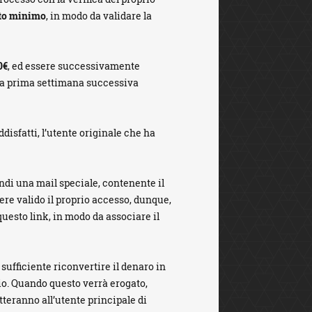
ito minimo
, in modo da validare la
0€
, ed essere successivamente
o la prima settimana successiva
disfatti, l’utente originale che ha
ndi una mail speciale, contenente il
dere valido il proprio accesso, dunque,
uesto link, in modo da associare il
 sufficiente riconvertire il denaro in
io. Quando questo verrà erogato,
etteranno all’utente principale di