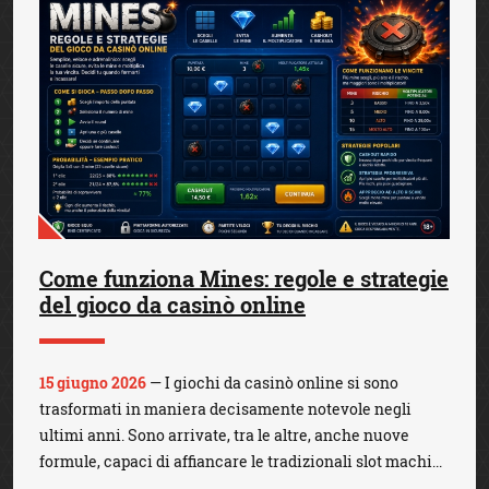
Come funziona Mines: regole e strategie
del gioco da casinò online
15 giugno 2026
— I giochi da casinò online si sono
trasformati in maniera decisamente notevole negli
ultimi anni. Sono arrivate, tra le altre, anche nuove
formule, capaci di affiancare le tradizionali slot machi...