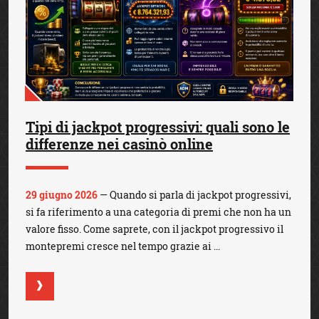
Tipi di jackpot progressivi: quali sono le
differenze nei casinò online
29 giugno 2026
— Quando si parla di jackpot progressivi,
si fa riferimento a una categoria di premi che non ha un
valore fisso. Come saprete, con il jackpot progressivo il
montepremi cresce nel tempo grazie ai ...