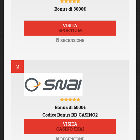
Bonus di 3000€
VISITA
SPORTIUM
RECENSIONE
2
Bonus di 5000€
Codice Bonus
BB-CASINO2
VISITA
CASINO SNAI
RECENSIONE