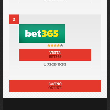
3
VISITA
BET365
RECENSIONE
CASINÒ
ONLINE