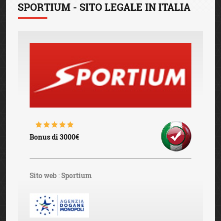
SPORTIUM - SITO LEGALE IN ITALIA
Bonus di 3000€
Sito web
:
Sportium