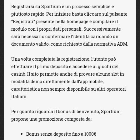
Registrarsi su Sportium è un processo semplice e
piuttosto rapido. Per iniziare basta cliccare sul pulsante
“Registrati” presente nella homepage e compilare il
modulo con i propri dati personali. Successivamente
sarà necessario confermare l’identità caricando un
documento valido, come richiesto dalla normativa ADM.
Una volta completata la registrazione, l’utente può
effettuare il primo deposito e accedere ai giochi del
casinò. Il sito permette anche di provare alcune slot in
modalità demo direttamente dall’app mobile,
caratteristica non sempre disponibile su altri operatori
italiani.
Per quanto riguarda il bonus di benvenuto, Sportium
propone una promozione composta da:
Bonus senza deposito fino a 1000€