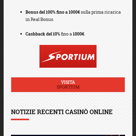
Bonus del 100% fino a 1000€
sulla prima ricarica
in Real Bonus.
Cashback del 10%
fino a
1000€
.
VISITA
SPORTIUM
NOTIZIE RECENTI CASINÒ ONLINE