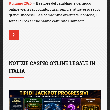
8 giugno 2026
— Il settore del gambling e del gioco
online viene raccontato, quasi sempre, attraverso i suoi
grandi successi. Le slot machine diventate iconiche, i
tornei di poker che hanno catturato l'immagin...
NOTIZIE CASINÒ ONLINE LEGALE IN
ITALIA