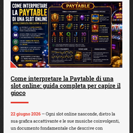
Come interpretare la Paytable di una
slot online: guida completa per capire il
gioco
22 giugno 2026
— Ogni slot online nasconde, dietro la
sua grafica accattivante e le sue musiche coinvolgenti,
un documento fondamentale che descrive con