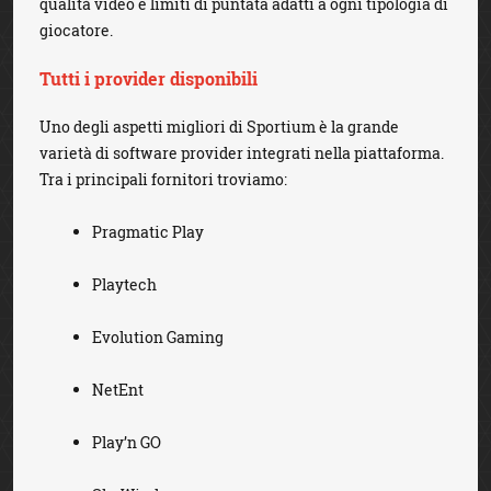
qualità video e limiti di puntata adatti a ogni tipologia di
giocatore.
Tutti i provider disponibili
Uno degli aspetti migliori di Sportium è la grande
varietà di software provider integrati nella piattaforma.
Tra i principali fornitori troviamo:
Pragmatic Play
Playtech
Evolution Gaming
NetEnt
Play’n GO