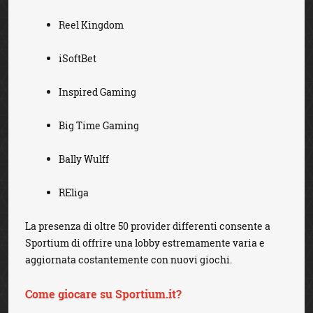
Reel Kingdom
iSoftBet
Inspired Gaming
Big Time Gaming
Bally Wulff
REliga
La presenza di oltre 50 provider differenti consente a
Sportium di offrire una lobby estremamente varia e
aggiornata costantemente con nuovi giochi.
Come giocare su Sportium.it?