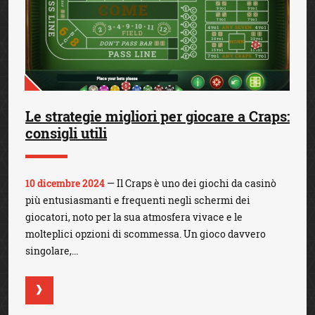
Le strategie migliori per giocare a Craps:
consigli utili
10 dicembre 2024
— Il Craps è uno dei giochi da casinò
più entusiasmanti e frequenti negli schermi dei
giocatori, noto per la sua atmosfera vivace e le
molteplici opzioni di scommessa. Un gioco davvero
singolare,...