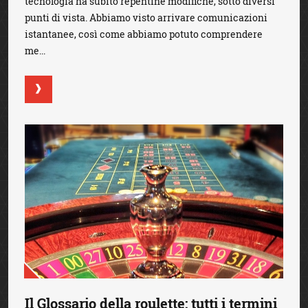
tecnologia ha subito repentine modifiche, sotto diversi
punti di vista. Abbiamo visto arrivare comunicazioni
istantanee, così come abbiamo potuto comprendere
me...
Il Glossario della roulette: tutti i termini