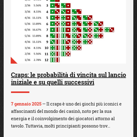
Craps: le probabilità di vincita sul lancio
iniziale e su quelli successivi
7 gennaio 2025
— Il craps è uno dei giochi più iconici e
affascinanti del mondo dei casinò, noto per la sua
energia e il coinvolgimento dei giocatori attorno al
tavolo. Tuttavia, molti principianti possono trov...