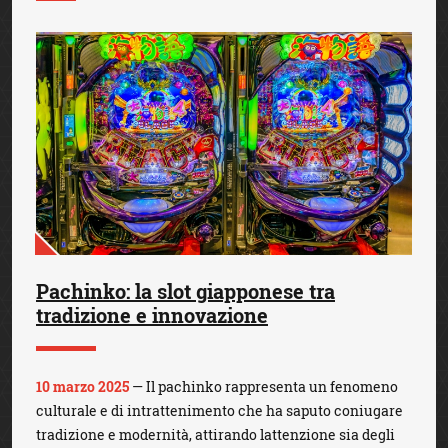
Pachinko: la slot giapponese tra
tradizione e innovazione
10 marzo 2025
— Il pachinko rappresenta un fenomeno
culturale e di intrattenimento che ha saputo coniugare
tradizione e modernità, attirando lattenzione sia degli