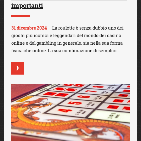
importanti
31 dicembre 2024
— La roulette è senza dubbio uno dei
giochi più iconici e leggendari del mondo dei casinò
online e del gambling in generale, sia nella sua forma
fisica che online. La sua combinazione di semplici...