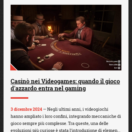
Casinò nei Videogames: quando il gioco
d'azzardo entra nel gaming
3 dicembre 2024
— Negli ultimi anni, i videogiochi
hanno ampliato i loro confini, integrando meccaniche di
gioco sempre più complesse. Tra queste, una delle
evoluzioni più curiose è stata l'introduzione di elemen...