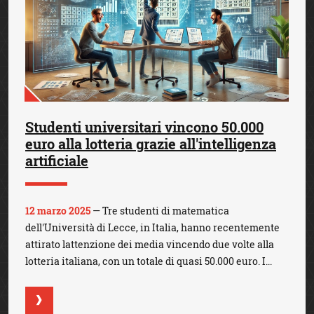
Studenti universitari vincono 50.000
euro alla lotteria grazie all'intelligenza
artificiale
12 marzo 2025
— Tre studenti di matematica
dell'Università di Lecce, in Italia, hanno recentemente
attirato lattenzione dei media vincendo due volte alla
lotteria italiana, con un totale di quasi 50.000 euro. I...