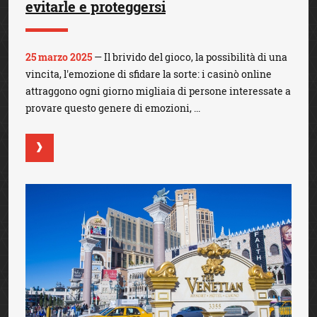
evitarle e proteggersi
25 marzo 2025
— Il brivido del gioco, la possibilità di una
vincita, l'emozione di sfidare la sorte: i casinò online
attraggono ogni giorno migliaia di persone interessate a
provare questo genere di emozioni, ...