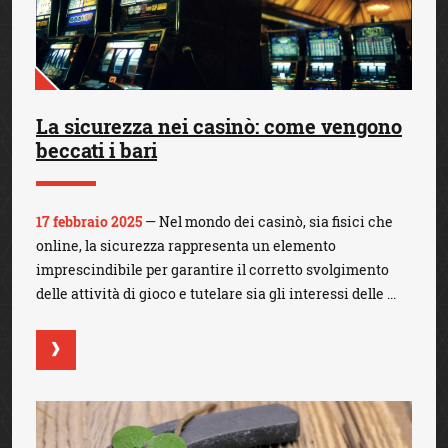
La sicurezza nei casinò: come vengono
beccati i bari
17 febbraio 2025
— Nel mondo dei casinò, sia fisici che
online, la sicurezza rappresenta un elemento
imprescindibile per garantire il corretto svolgimento
delle attività di gioco e tutelare sia gli interessi delle ...