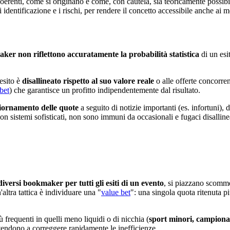
coerenti, come si originano e come, con cautela, sia teoricamente possi
i identificazione e i rischi, per rendere il concetto accessibile anche ai
ker non riflettono accuratamente la probabilità statistica
di un esi
esito è
disallineato rispetto al suo valore reale
o alle offerte concorre
bet
) che garantisce un profitto indipendentemente dal risultato.
giornamento delle quote
a seguito di notizie importanti (es. infortuni),
n sistemi sofisticati, non sono immuni da occasionali e fugaci disalline
iversi bookmaker per tutti gli esiti di un evento
, si piazzano scomme
'altra tattica è individuare una "
value bet
": una singola quota ritenuta più
frequenti in quelli meno liquidi o di nicchia (
sport minori, campionat
 tendono a correggere rapidamente le inefficienze.