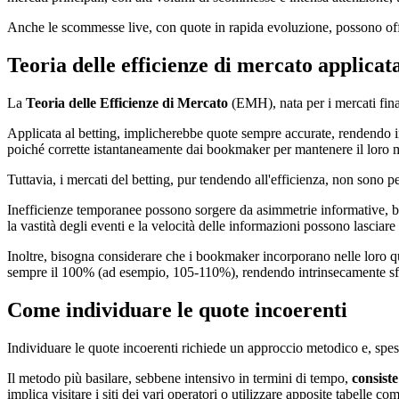
Anche le scommesse live, con quote in rapida evoluzione, possono offr
Teoria delle efficienze di mercato applicata
La
Teoria delle Efficienze di Mercato
(EMH), nata per i mercati finanz
Applicata al betting, implicherebbe quote sempre accurate, rendendo i
poiché corrette istantaneamente dai bookmaker per mantenere il loro 
Tuttavia, i mercati del betting, pur tendendo all'efficienza, non sono per
Inefficienze temporanee possono sorgere da asimmetrie informative, bi
la vastità degli eventi e la velocità delle informazioni possono lasciar
Inoltre, bisogna considerare che i bookmaker incorporano nelle loro qu
sempre il 100% (ad esempio, 105-110%), rendendo intrinsecamente sfav
Come individuare le quote incoerenti
Individuare le quote incoerenti richiede un approccio metodico e, spesso
Il metodo più basilare, sebbene intensivo in termini di tempo,
consist
implica visitare i siti dei vari operatori o utilizzare apposite tabelle com