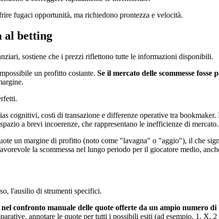
ire fugaci opportunità, ma richiedono prontezza e velocità.
 al betting
iari, sostiene che i prezzi riflettono tutte le informazioni disponibili.
mpossibile un profitto costante.
Se il mercato delle scommesse fosse p
margine.
fetti.
as cognitivi, costi di transazione e differenze operative tra bookmaker
e spazio a brevi incoerenze, che rappresentano le inefficienze di mercato.
ote un margine di profitto (noto come "lavagna" o "aggio"), il che signi
orevole la scommessa nel lungo periodo per il giocatore medio, anche i
, l'ausilio di strumenti specifici.
e nel confronto manuale delle quote offerte da un ampio numero d
parative, annotare le quote per tutti i possibili esiti (ad esempio, 1, X, 2 