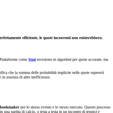
erfettamente efficiente, le quote incoerenti non esisterebbero
,
. Piattaforme come
Snai
investono in algoritmi per quote accurate, ma
fica che la somma delle probabilità implicite nelle quote supererà
n assenza di altre inefficienze.
i bookmaker
per lo stesso evento e lo stesso mercato. Questo processo
in una partita di calcio, o testa a testa in un incontro di tennis) e