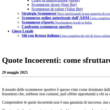
Criteri di qualificazione (quote)
Scommesse sicure (Sure Bet)
Scommesse di valore (Value Bet)
Strategia Scommesse
Vinci migliorando la tua strategia di s
Scommesse online autorizzate dall’ ADM
Lista completa
Scommesse eSports
I bookmakers legali in Italia
Confronto scommesse sportive
Gioco Legale
Siti con licenza italiana
Lista completa dei siti di gioco onlin
Quote Incoerenti: come sfruttare
29 maggio 2025
Il mondo delle scommesse sportive è spesso visto come dominato dalla
fenomeno che, sebbene non comune, può offrire opportunità a chi sa 
Comprendere le quote incoerenti non è una garanzia di successo, ma un