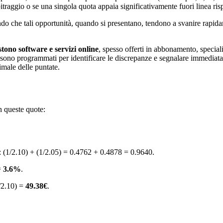
traggio o se una singola quota appaia significativamente fuori linea rispe
do che tali opportunità, quando si presentano, tendono a svanire rapidam
stono software e servizi online
, spesso offerti in abbonamento, special
 sono programmati per identificare le discrepanze e segnalare immediatam
imale delle puntate.
n queste quote:
o: (1/2.10) + (1/2.05) = 0.4762 + 0.4878 = 0.9640.
 =
3.6%
.
/2.10) =
49.38€
.