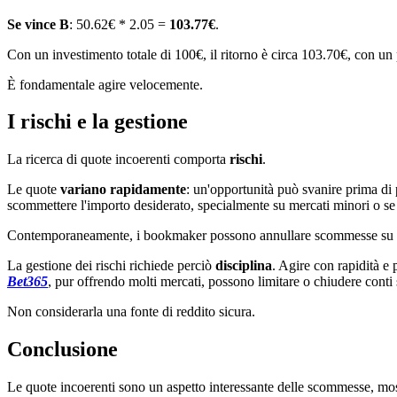
Se vince B
: 50.62€ * 2.05 =
103.77€
.
Con un investimento totale di 100€, il ritorno è circa 103.70€, con un p
È fondamentale agire velocemente.
I rischi e la gestione
La ricerca di quote incoerenti comporta
rischi
.
Le quote
variano rapidamente
: un'opportunità può svanire prima di
scommettere l'importo desiderato, specialmente su mercati minori o se 
Contemporaneamente, i bookmaker possono annullare scommesse su quote
La gestione dei rischi richiede perciò
disciplina
. Agire con rapidità e
Bet365
, pur offrendo molti mercati, possono limitare o chiudere conti 
Non considerarla una fonte di reddito sicura.
Conclusione
Le quote incoerenti sono un aspetto interessante delle scommesse, mos