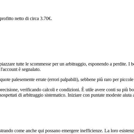
rofitto netto di circa 3.70€.
 piazzare tutte le scommesse per un arbitraggio, esponendo a perdite. I
l'account è segnalato.
 palesemente errate (errori palpabili), sebbene più raro per piccole 
 precisione, verificando calcoli e condizioni. È utile avere conti su p
sospettati di arbitraggio sistematico. Iniziare con puntate modeste aiuta 
trando come anche qui possano emergere inefficienze. La loro esistenza 