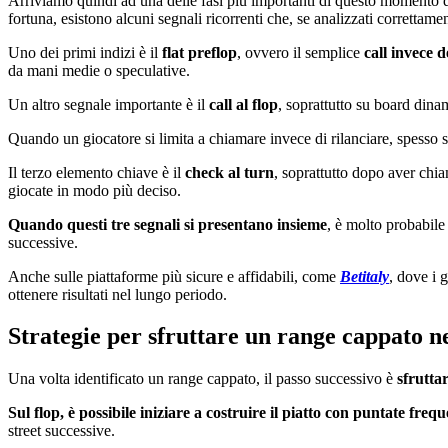
Arriviamo quindi ad una delle fasi più importanti di questo momento 
fortuna, esistono alcuni segnali ricorrenti che, se analizzati correttam
Uno dei primi indizi è il
flat preflop
, ovvero il semplice
call invece d
da mani medie o speculative.
Un altro segnale importante è il
call al flop
, soprattutto su board dinam
Quando un giocatore si limita a chiamare invece di rilanciare, spesso 
Il terzo elemento chiave è il
check al turn
, soprattutto dopo aver chia
giocate in modo più deciso.
Quando questi tre segnali si presentano insieme
, è molto probabile
successive.
Anche sulle piattaforme più sicure e affidabili, come
Betitaly
, dove i 
ottenere risultati nel lungo periodo.
Strategie per sfruttare un range cappato n
Una volta identificato un range cappato, il passo successivo è
sfrutta
Sul flop, è possibile iniziare a costruire il piatto con puntate frequ
street successive.