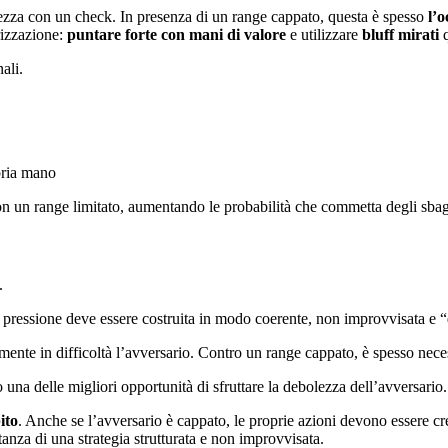
lezza con un check. In presenza di un range cappato, questa è spesso
l’o
arizzazione:
puntare forte con mani di valore
e utilizzare
bluff mirati
q
ali.
pria mano
 con un range limitato, aumentando le probabilità che commetta degli sbag
.
 pressione deve essere costruita in modo coerente, non improvvisata e “
ente in difficoltà l’avversario. Contro un range cappato, è spesso necess
 una delle migliori opportunità di sfruttare la debolezza dell’avversario.
ito
. Anche se l’avversario è cappato, le proprie azioni devono essere cre
tanza di una strategia strutturata e non improvvisata.