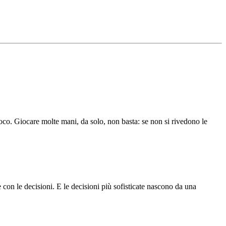
ioco. Giocare molte mani, da solo, non basta: se non si rivedono le
con le decisioni. E le decisioni più sofisticate nascono da una