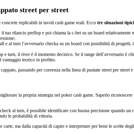
ppato street per street
 concrete replicabili in tavoli cash game reali. Ecco
tre situazioni tipi
l tuo rilancio preflop e poi chiama la c-bet su un board relativamente 
ressione;
 call e al turn l’avversario checka su un board con possibilità di progetti
op e turn, il river è il momento decisivo. Se il range dell’avversario è c
 vantaggio teorico in profitto.
 cappato, passando per coerenza nella linea di puntate street per street e
migliorare la propria strategia nel poker cash game. Saperlo riconoscere 
e check al turn, è possibile identificare con buona precisione quando un 
o le probabilità di vittoria.
le carte, ma dalla capacità di capire e interpretare per bene le scelte degl