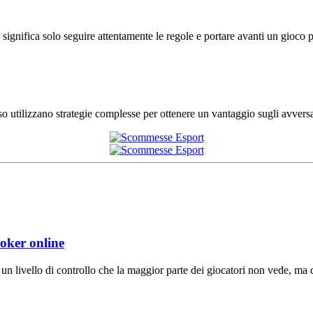
gnifica solo seguire attentamente le regole e portare avanti un gioco puli
 utilizzano strategie complesse per ottenere un vantaggio sugli avversari
oker online
n livello di controllo che la maggior parte dei giocatori non vede, ma da