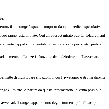
che
:
neutro, il suo range è spesso composto da mani medie o speculative.
, il suo range resta limitato. Qui un overbet mirato può far foldare mani
hiaramente cappato, una puntata polarizzata o alta può costringerlo a
 adattamento della size in funzione della debolezza dell’avversario.
permette di individuare situazioni in cui l’avversario è strutturalmente
range è limitato. A partire da questa informazione, diventa possibile
i avversari. Il range cappato è uno degli strumenti più efficaci per